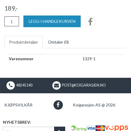
189,-
LEGG I HANDLEKURVEN
Produktdetaljer
Omtaler (
0
)
Varenummer
1329-1
48245140
POST@KOIGARASJEN.NO
KJØPSVILKÅR
Koigarasjen AS @ 2026
NYHETSBREV: