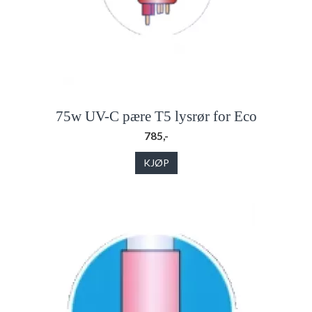
75w UV-C pære T5 lysrør for Eco
785,-
KJØP