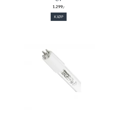
1.299,-
KJØP