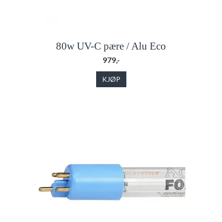
80w UV-C pære / Alu Eco
979,-
KJØP