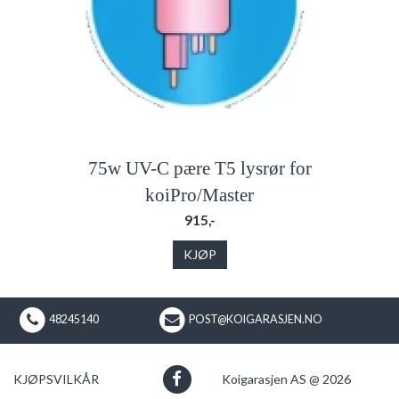
75w UV-C pære T5 lysrør for
koiPro/Master
915,-
KJØP
48245140
POST@KOIGARASJEN.NO
KJØPSVILKÅR
Koigarasjen AS @ 2026