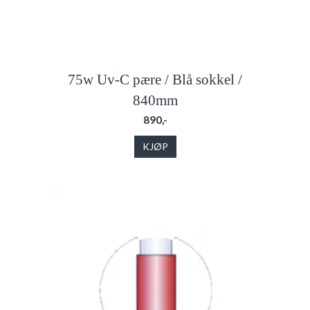
75w Uv-C pære / Blå sokkel /
840mm
890,-
KJØP