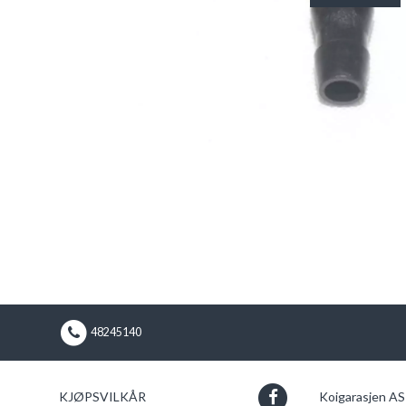
48245140
KJØPSVILKÅR
Koigarasjen A