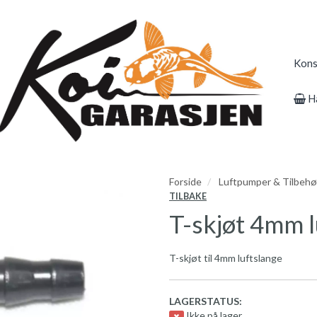
Kons
H
Forside
Luftpumper & Tilbehø
TILBAKE
T-skjøt 4mm l
T-skjøt til 4mm luftslange
LAGERSTATUS:
Ikke på lager