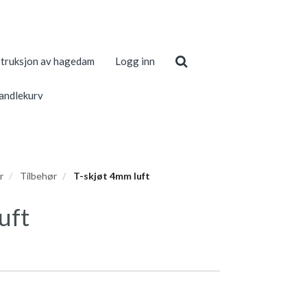
truksjon av hagedam
Logg inn
andlekurv
r
Tilbehør
T-skjøt 4mm luft
uft