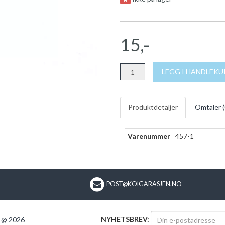
15,-
LEGG I HANDLEK
Produktdetaljer
Omtaler (
Varenummer
457-1
POST@KOIGARASJEN.NO
NYHETSBREV:
S @ 2026