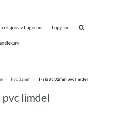
truksjon av hagedam
Logg inn
andlekurv
er
Pvc 32mm
T-skjøt 32mm pvc limdel
 pvc limdel