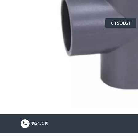
UTSOLGT
48245140