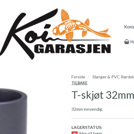
Kons
H
Forside
Slanger & PVC Rørdel
TILBAKE
T-skjøt 32mm
32mm innvendig.
LAGERSTATUS:
Ikke på lager