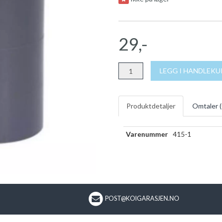
29,-
LEGG I HANDLEK
Produktdetaljer
Omtaler (
Varenummer
415-1
POST@KOIGARASJEN.NO