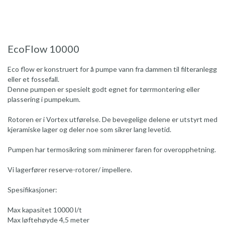
EcoFlow 10000
Eco flow er konstruert for å pumpe vann fra dammen til filteranlegg
eller et fossefall.
Denne pumpen er spesielt godt egnet for tørrmontering eller
plassering i pumpekum.
Rotoren er i Vortex utførelse. De bevegelige delene er utstyrt med
kjeramiske lager og deler noe som sikrer lang levetid.
Pumpen har termosikring som minimerer faren for overopphetning.
Vi lagerfører reserve-rotorer/ impellere.
Spesifikasjoner:
Max kapasitet 10000 l/t
Max løftehøyde 4,5 meter