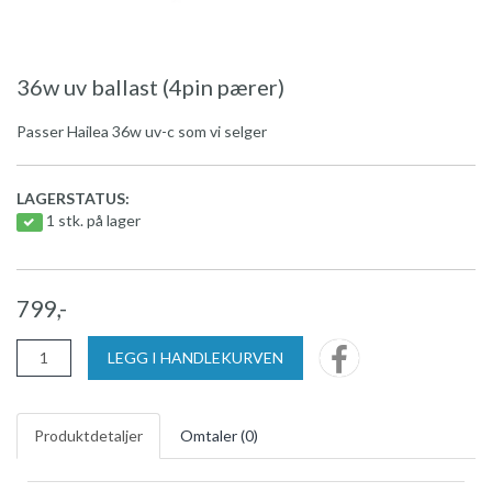
36w uv ballast (4pin pærer)
Passer Hailea 36w uv-c som vi selger
LAGERSTATUS:
1 stk. på lager
799,-
LEGG I HANDLEKURVEN
Produktdetaljer
Omtaler (
0
)