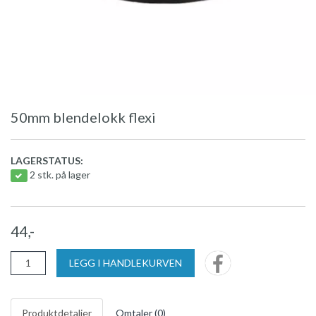
50mm blendelokk flexi
LAGERSTATUS:
2 stk. på lager
44,-
LEGG I HANDLEKURVEN
Produktdetaljer
Omtaler (
0
)