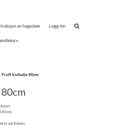
truksjon av hagedam
Logg inn
andlekurv
Proff koibalje 80cm
e 80cm
i bunn.
il 65cm.
ekst på fisken.