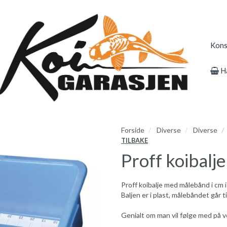
Kons
H
Forside
Diverse
Diverse
TILBAKE
Proff koibalj
Proff koibalje med målebånd i cm 
Baljen er i plast, målebåndet går t
Genialt om man vil følge med på v