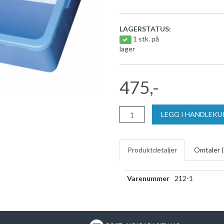
LAGERSTATUS:
1 stk. på
lager
475,-
LEGG I HANDLEK
Produktdetaljer
Omtaler (
Varenummer
212-1