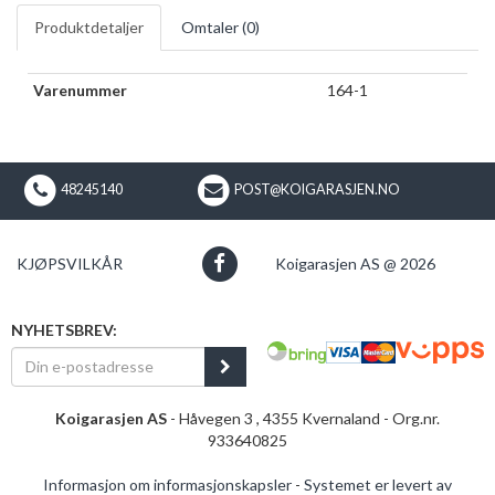
Produktdetaljer
Omtaler (
0
)
Varenummer
164-1
48245140
POST@KOIGARASJEN.NO
KJØPSVILKÅR
Koigarasjen AS @ 2026
NYHETSBREV:
Koigarasjen AS
- Håvegen 3 , 4355 Kvernaland - Org.nr.
933640825
Informasjon om informasjonskapsler
-
Systemet er levert av