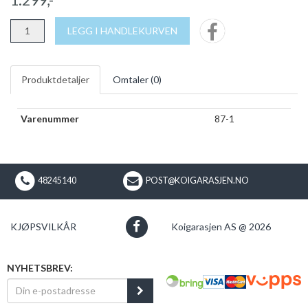
LEGG I HANDLEKURVEN
Produktdetaljer
Omtaler (
0
)
Varenummer
87-1
48245140
POST@KOIGARASJEN.NO
KJØPSVILKÅR
Koigarasjen AS @ 2026
NYHETSBREV: