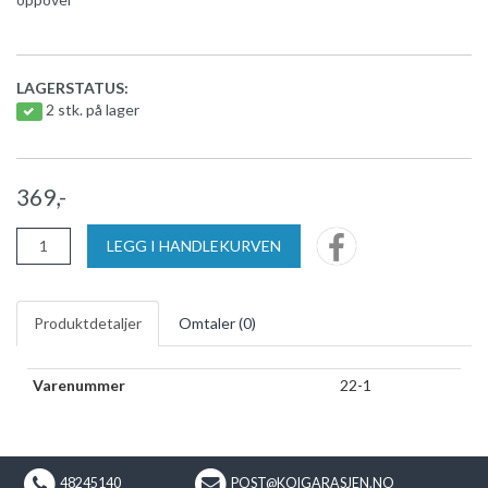
LAGERSTATUS:
2 stk. på lager
369,-
LEGG I HANDLEKURVEN
Produktdetaljer
Omtaler (
0
)
Varenummer
22-1
48245140
POST@KOIGARASJEN.NO