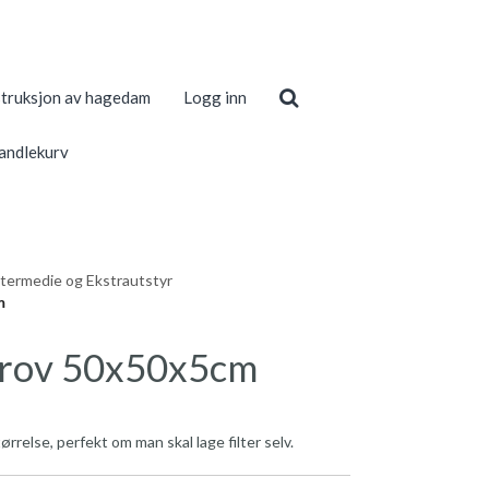
truksjon av hagedam
Logg inn
andlekurv
ltermedie og Ekstrautstyr
m
Grov 50x50x5cm
ørrelse, perfekt om man skal lage filter selv.