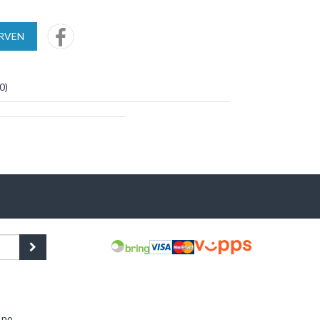
URVEN
0
)
.no