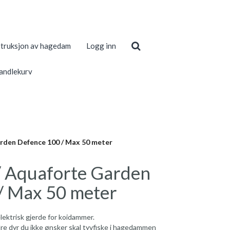
truksjon av hagedam
Logg inn
andlekurv
rden Defence 100 / Max 50 meter
/ Aquaforte Garden
/ Max 50 meter
ektrisk gjerde for koidammer.
re dyr du ikke ønsker skal tyvfiske i hagedammen