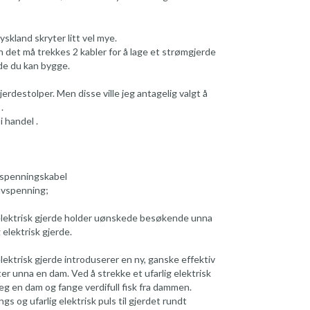
yskland skryter litt vel mye.
 det må trekkes 2 kabler for å lage et strømgjerde
rde du kan bygge.
rdestolper. Men disse ville jeg antagelig valgt å
.
i handel .
 spenningskabel
avspenning;
lektrisk gjerde holder uønskede besøkende unna
 elektrisk gjerde.
ktrisk gjerde introduserer en ny, ganske effektiv
er unna en dam. Ved å strekke et ufarlig elektrisk
eg en dam og fange verdifull fisk fra dammen.
s og ufarlig elektrisk puls til gjerdet rundt