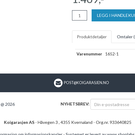
LEGG I HANDLEK
Produktdetaljer
Omtaler (
Varenummer
1652-1
POST@KOIGARASJEN.NO
NYHETSBREV:
S @ 2026
Koigarasjen AS
- Håvegen 3 , 4355 Kvernaland - Org.nr. 933640825
formasjon om informasjonskapsler
-
Systemet er levert av www.shoplabs