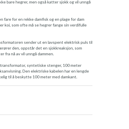
kke bare hegrer, men også katter sjokk og vil unngå
fare for en rekke damfisk og en plage for dam
r koi, som ofte må se hegrer fange sin verdifulle
sformatoren sender ut en lavspent elektrisk puls til
rører den, oppstår det en sjokkreaksjon, som
ter fra nå av vil unngå dammen.
 transformator, syntetiske stenger, 100 meter
uksanvisning. Den elektriske kabelen har en lengde
kelig til å beskytte 100 meter med damkant.