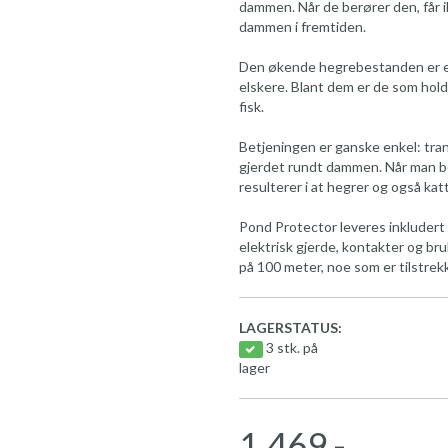
dammen. Når de berører den, får i
dammen i fremtiden.
Den økende hegrebestanden er en 
elskere. Blant dem er de som holde
fisk.
Betjeningen er ganske enkel: tran
gjerdet rundt dammen. Når man be
resulterer i at hegrer og også kat
Pond Protector leveres inkludert
elektrisk gjerde, kontakter og br
på 100 meter, noe som er tilstrek
LAGERSTATUS:
3 stk. på
lager
1.469,-