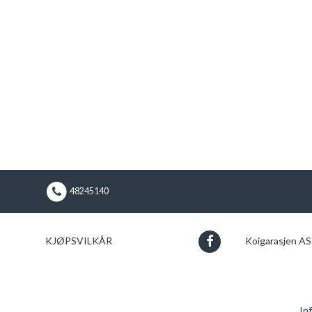
48245140
KJØPSVILKÅR
Koigarasjen A
In