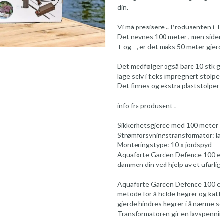
din.
Vi må presisere .. Produsenten i T
Det nevnes 100 meter , men siden
+ og - , er det maks 50 meter gje
Det medfølger også bare 10 stk gje
lage selv i f.eks impregnert stolpe 
Det finnes og ekstra plaststolper 
info fra produsent .
Sikkerhetsgjerde med 100 meter
Strømforsyningstransformator: l
Monteringstype: 10 x jordspyd
Aquaforte Garden Defence 100 e
dammen din ved hjelp av et ufarlig
Aquaforte Garden Defence 100 ele
metode for å holde hegrer og katt
gjerde hindres hegrer i å nærme s
Transformatoren gir en lavspenning