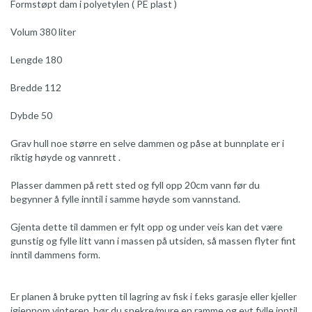
Formstøpt dam i polyetylen ( PE plast )
Volum 380 liter
Lengde 180
Bredde 112
Dybde 50
Grav hull noe større en selve dammen og påse at bunnplate er i
riktig høyde og vannrett .
Plasser dammen på rett sted og fyll opp 20cm vann før du
begynner å fylle inntil i samme høyde som vannstand.
Gjenta dette til dammen er fylt opp og under veis kan det være
gunstig og fylle litt vann i massen på utsiden, så massen flyter fint
inntil dammens form.
Er planen å bruke pytten til lagring av fisk i f.eks garasje eller kjeller
igjennom vinteren, bør du snekre/mure en ramme og evt fylle inntil