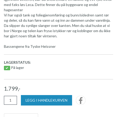
med f.eks løs Leca. Dette finner du på byggevare og endel
hagesenter
Vi har også tank og foliegjenomføring og bunn/sidedren samt rør
og deler, så du kan føre vann ut og inn av dammen under vannlinja.
Da slipper du synlige slanger over kanten. Men du skal huske at vi
bor i Norge og telen kan fryse istykker rør og koblinger om du ikke
har gjort noen tiltak før vinteren.
Bassengene fra Tyske Heissner
LAGERSTATUS:
På lager
1.799,-
LEGG I HANDLEKURVEN