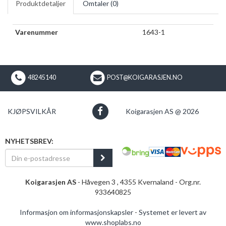
Produktdetaljer
Omtaler (
0
)
Varenummer
1643-1
48245140
POST@KOIGARASJEN.NO
KJØPSVILKÅR
Koigarasjen AS @ 2026
NYHETSBREV:
Koigarasjen AS
- Håvegen 3 , 4355 Kvernaland - Org.nr.
933640825
Informasjon om informasjonskapsler
-
Systemet er levert av
www.shoplabs.no