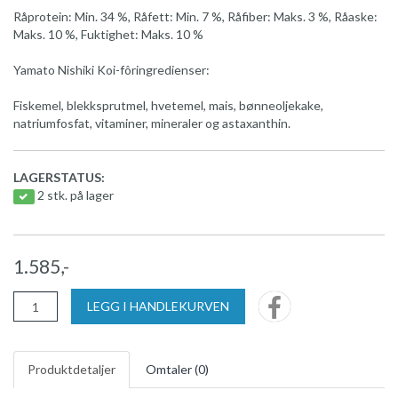
Råprotein: Min. 34 %, Råfett: Min. 7 %, Råfiber: Maks. 3 %, Råaske:
Maks. 10 %, Fuktighet: Maks. 10 %
Yamato Nishiki Koi-fôringredienser:
Fiskemel, blekksprutmel, hvetemel, mais, bønneoljekake,
natriumfosfat, vitaminer, mineraler og astaxanthin.
LAGERSTATUS:
2 stk. på lager
1.585,-
LEGG I HANDLEKURVEN
Produktdetaljer
Omtaler (
0
)