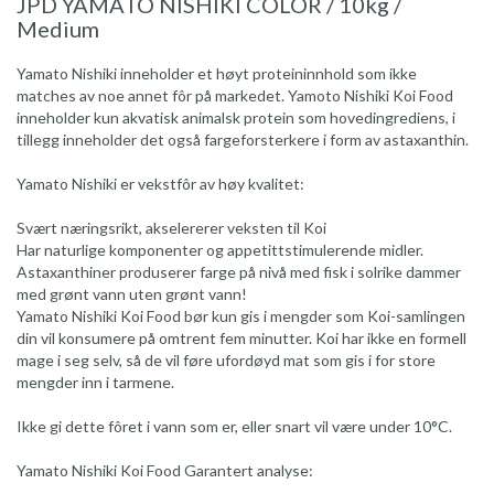
JPD YAMATO NISHIKI COLOR / 10kg /
Medium
Yamato Nishiki inneholder et høyt proteininnhold som ikke
matches av noe annet fôr på markedet. Yamoto Nishiki Koi Food
inneholder kun akvatisk animalsk protein som hovedingrediens, i
tillegg inneholder det også fargeforsterkere i form av astaxanthin.
Yamato Nishiki er vekstfôr av høy kvalitet:
Svært næringsrikt, akselererer veksten til Koi
Har naturlige komponenter og appetittstimulerende midler.
Astaxanthiner produserer farge på nivå med fisk i solrike dammer
med grønt vann uten grønt vann!
Yamato Nishiki Koi Food bør kun gis i mengder som Koi-samlingen
din vil konsumere på omtrent fem minutter. Koi har ikke en formell
mage i seg selv, så de vil føre ufordøyd mat som gis i for store
mengder inn i tarmene.
Ikke gi dette fôret i vann som er, eller snart vil være under 10°C.
Yamato Nishiki Koi Food Garantert analyse: