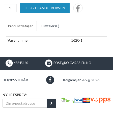
LEGG I HANDLEKURVEN
Produktdetaljer
Omtaler (
0
)
Varenummer
1620-1
48245140
POST@KOIGARASJEN.NO
KJØPSVILKÅR
Koigarasjen AS @ 2026
NYHETSBREV: