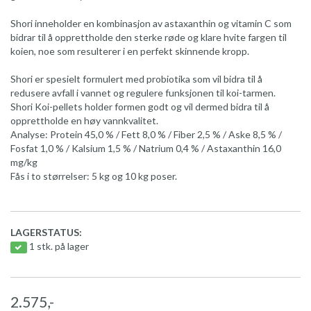
Shori inneholder en kombinasjon av astaxanthin og vitamin C som
bidrar til å opprettholde den sterke røde og klare hvite fargen til
koien, noe som resulterer i en perfekt skinnende kropp.
Shori er spesielt formulert med probiotika som vil bidra til å
redusere avfall i vannet og regulere funksjonen til koi-tarmen.
Shori Koi-pellets holder formen godt og vil dermed bidra til å
opprettholde en høy vannkvalitet.
Analyse: Protein 45,0 % / Fett 8,0 % / Fiber 2,5 % / Aske 8,5 % /
Fosfat 1,0 % / Kalsium 1,5 % / Natrium 0,4 % / Astaxanthin 16,0
mg/kg
Fås i to størrelser: 5 kg og 10 kg poser.
LAGERSTATUS:
1 stk. på lager
2.575,-