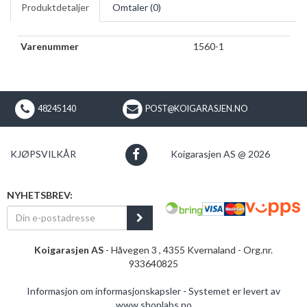
Produktdetaljer
Omtaler (
0
)
Varenummer
1560-1
48245140
POST@KOIGARASJEN.NO
KJØPSVILKÅR
Koigarasjen AS @ 2026
NYHETSBREV:
Koigarasjen AS
- Håvegen 3 , 4355 Kvernaland - Org.nr.
933640825
Informasjon om informasjonskapsler
-
Systemet er levert av
www.shoplabs.no