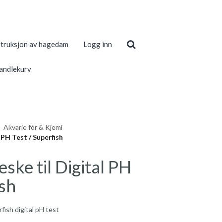
truksjon av hagedam
Logg inn
andlekurv
Akvarie fór & Kjemi
 PH Test / Superfish
ske til Digital PH
ish
rfish digital pH test