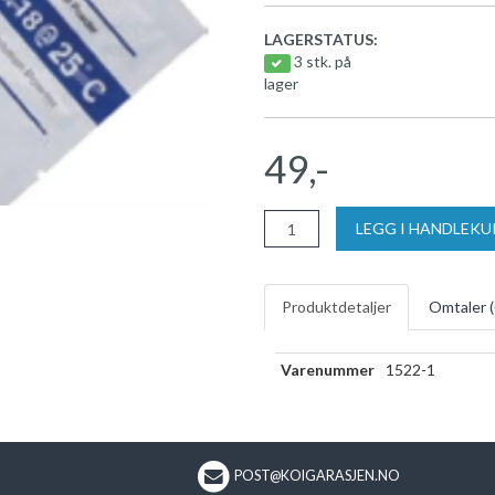
LAGERSTATUS:
3 stk. på
lager
49,-
LEGG I HANDLEK
Produktdetaljer
Omtaler (
Varenummer
1522-1
POST@KOIGARASJEN.NO