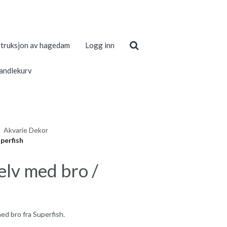
truksjon av hagedam
Logg inn
andlekurv
Akvarie Dekor
perfish
lv med bro /
med bro fra Superfish.