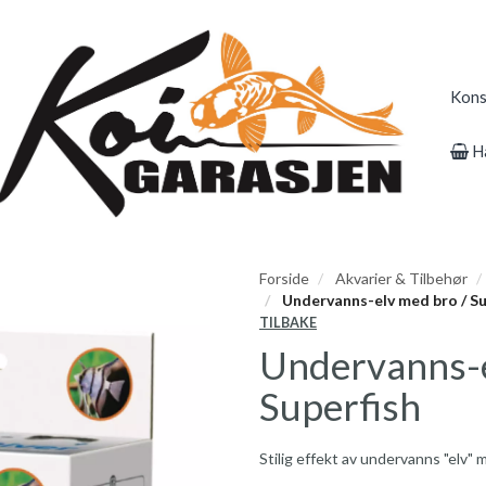
Kons
H
Forside
Akvarier & Tilbehør
Undervanns-elv med bro / Su
TILBAKE
Undervanns-e
Superfish
Stilig effekt av undervanns "elv" 