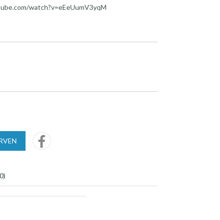
.youtube.com/watch?v=eEeUumV3yqM
URVEN
0
)