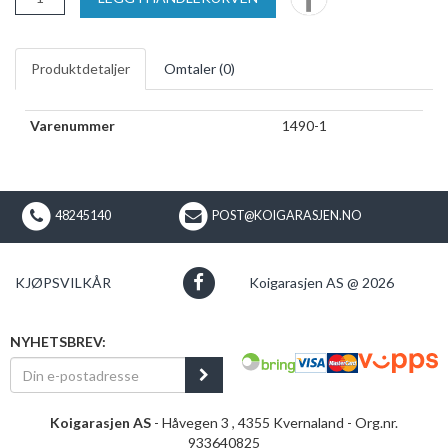
Produktdetaljer
Omtaler (
0
)
Varenummer
1490-1
48245140
POST@KOIGARASJEN.NO
KJØPSVILKÅR
Koigarasjen AS @ 2026
NYHETSBREV:
Koigarasjen AS
- Håvegen 3 , 4355 Kvernaland - Org.nr.
933640825