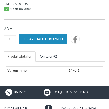
LAGERSTATUS:
1 stk. på lager
79,-
LEGG I HANDLEKURVEN
Produktdetaljer
Omtaler (
0
)
Varenummer
1470-1
48245140
POST@KOIGARASJEN.NO
KJØPSVILKÅR
Koigarasjen AS @ 2026