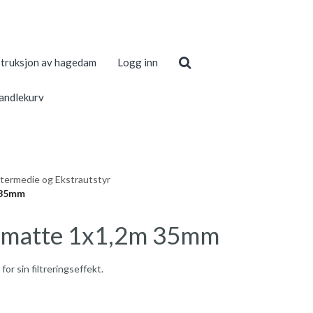
truksjon av hagedam
Logg inn
andlekurv
ltermedie og Ekstrautstyr
 35mm
ermatte 1x1,2m 35mm
or sin filtreringseffekt.