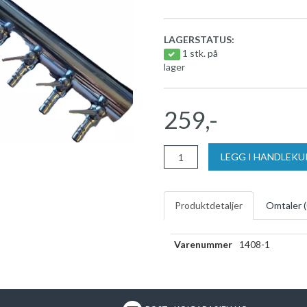
LAGERSTATUS:
1 stk. på
lager
259,-
LEGG I HANDLEK
Produktdetaljer
Omtaler (
Varenummer
1408-1