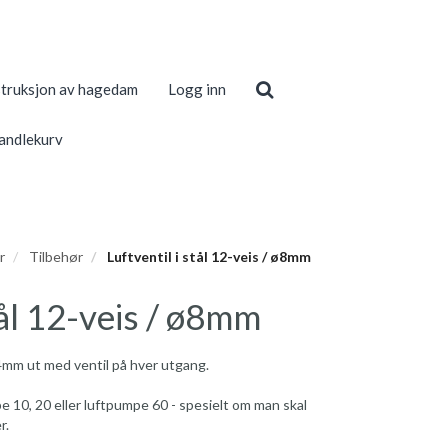
truksjon av hagedam
Logg inn
andlekurv
r
Tilbehør
Luftventil i stål 12-veis / ø8mm
tål 12-veis / ø8mm
 4mm ut med ventil på hver utgang.
10, 20 eller luftpumpe 60 - spesielt om man skal
r.