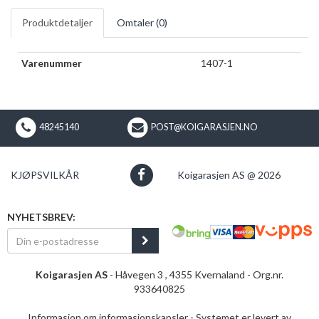
Produktdetaljer
Omtaler (
0
)
Varenummer
1407-1
48245140
POST@KOIGARASJEN.NO
KJØPSVILKÅR
Koigarasjen AS @ 2026
NYHETSBREV:
Koigarasjen AS
- Håvegen 3 , 4355 Kvernaland - Org.nr.
933640825
Informasjon om informasjonskapsler
-
Systemet er levert av