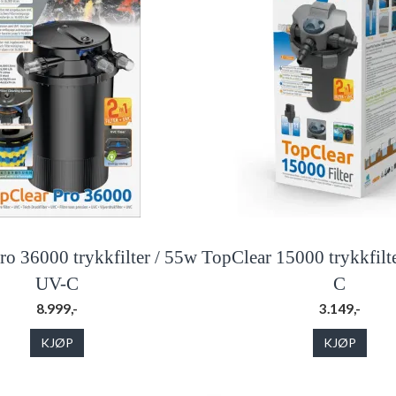
ro 36000 trykkfilter / 55w
TopClear 15000 trykkfil
UV-C
C
8.999,-
3.149,-
KJØP
KJØP