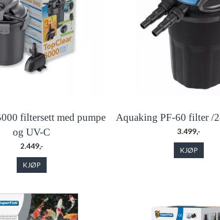
5000 filtersett med pumpe
Aquaking PF-60 filter 
og UV-C
3.499,-
2.449,-
KJØP
KJØP