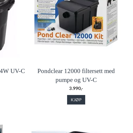
/24W UV-C
Pondclear 12000 filtersett med
pumpe og UV-C
3.990,-
KJØP