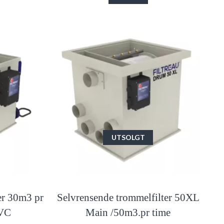
UTSOLGT
er 30m3 pr
Selvrensende trommelfilter 50XL
UVC
Main /50m3.pr time