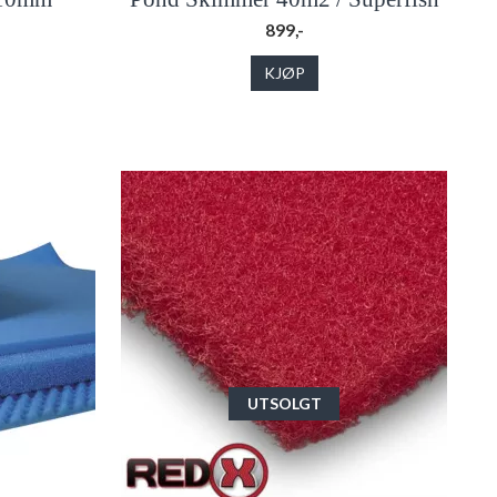
899,-
KJØP
UTSOLGT