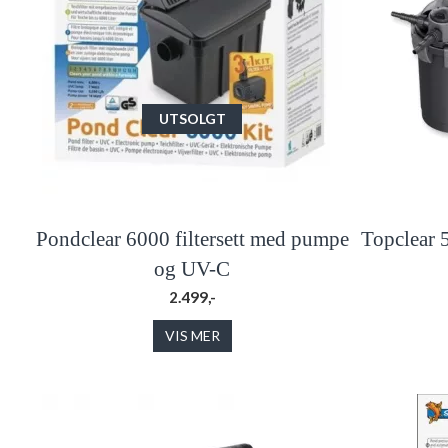
UTSOLGT
Pondclear 6000 filtersett med pumpe
Topclear 
og UV-C
2.499,-
VIS MER