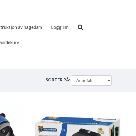
truksjon av hagedam
Logg inn
andlekurv
SORTER PÅ: