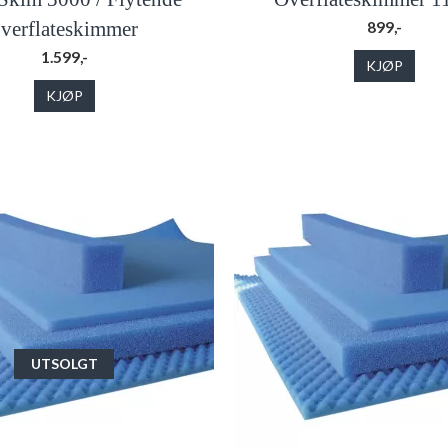
verflateskimmer
899,-
1.599,-
KJØP
KJØP
UTSOLGT