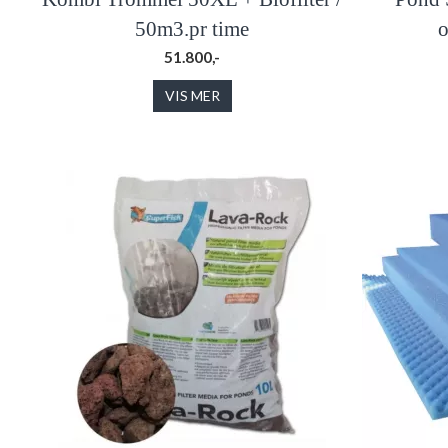
50m3.pr time
o
51.800,-
VIS MER