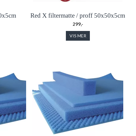
50x5cm
Red X filtermatte / proff 50x50x5cm
299,-
VIS MER