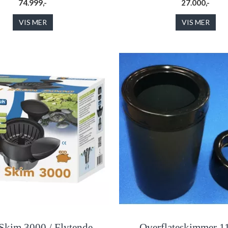
74.999,-
27.000,-
VIS MER
VIS MER
Skim 3000 / Flytende
Overflateskimmer 