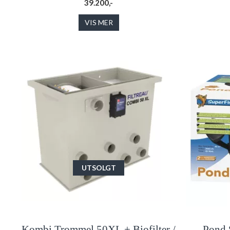
39.200,-
VIS MER
UTSOLGT
Kombi Trommel 50XL + Biofilter /
Pond 