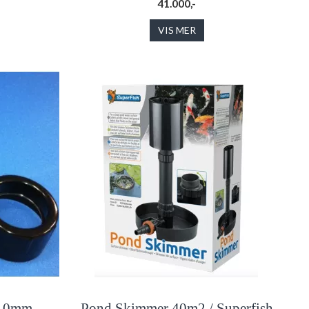
41.000,-
VIS MER
110mm
Pond Skimmer 40m2 / Superfish