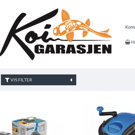
Kons
H
VIS FILTER