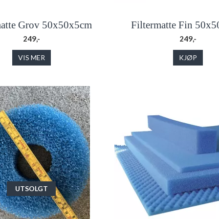
matte Grov 50x50x5cm
Filtermatte Fin 50x
249,-
249,-
VIS MER
KJØP
UTSOLGT